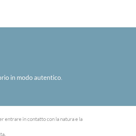
M
E
N
U
orio in modo autentico
.
per entrare in contatto con la natura e la
ta.