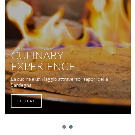
CULINARY
EXPERIENCE
La cucina è un viaggio attraverso i sapori della
Sardegna.
SCOPRI