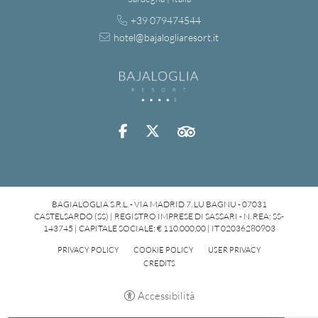
+39 079474544
hotel@bajalogliaresort.it
BAGIALOGLIA S.R.L. - VIA MADRID 7, LU BAGNU - 07031
CASTELSARDO (SS) | REGISTRO IMPRESE DI SASSARI - N. REA: SS-
143745 | CAPITALE SOCIALE: € 110.000,00 | IT 02036280903
PRIVACY POLICY
COOKIE POLICY
USER PRIVACY
CREDITS
Accessibilità