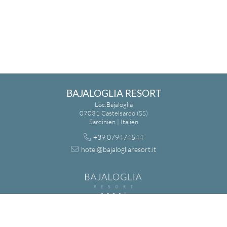
BAJALOGLIA RESORT
Loc.Bajaloglia
07031 Castelsardo (SS)
Sardinien | Italien
+39 079474544
hotel@bajalogliaresort.it