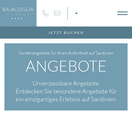
8
09
AUG
2026
AUG
2026
Buchen Sie einen Tisch für:
JETZT BUCHEN
MER
Sonderangebote für Ihren Aufenthalt auf Sardinien
ANGEBOTE
Unverpassbare Angebote.
MOCODE
Entdecken Sie besondere Angebote für
ein einzigartiges Erlebnis auf Sardinien.