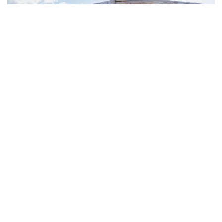
BAJALOGLIA RESORT
Loc.Bajaloglia
07031 Castelsardo (SS)
Sardegna | Italia
+39 079474544
hotel@bajalogliaresort.it