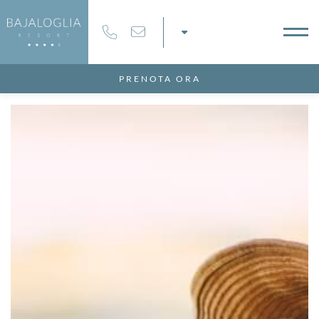
PRENOTA ORA
Modifica / Cancella Prenotazione
Pagamenti sicuri 100%