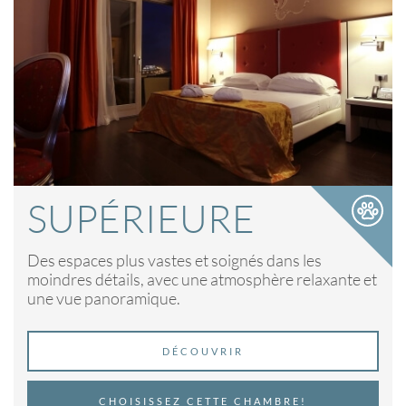
SUPÉRIEURE
Des espaces plus vastes et soignés dans les
moindres détails, avec une atmosphère relaxante et
une vue panoramique.
DÉCOUVRIR
CHOISISSEZ CETTE CHAMBRE!