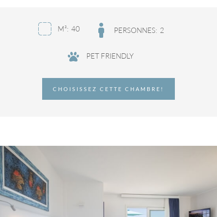
M²:
40
PERSONNES:
2
PET FRIENDLY
CHOISISSEZ CETTE CHAMBRE!